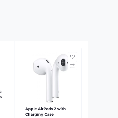
з
а
Apple AirPods 2 with
Charging Case