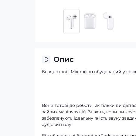
Опис
Бездротові | Мікрофон вбудований у коже
Вони готові до роботи, як тільки ви діста
зайвих маніпуляцій. Знають, коли ви хоче
забезпечують ідеальну якість звуку зав
аудіосигналу.
Від вбудованої батареї AirPods можуть п