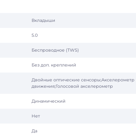
Вкладыши
5.0
Беспроводное (TWS)
Без доп. креплений
Двойные оптические сенсоры;Акселерометр
движения;Голосовой акселерометр
Динамический
Нет
Да