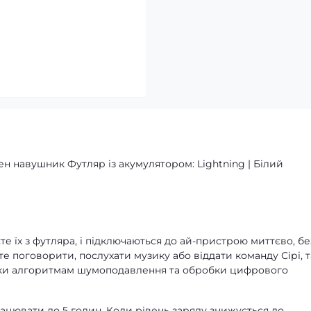
н навушник Футляр із акумулятором: Lightning | Білий
єте їх з футляра, і підключаються до ай-пристрою миттєво, бе
те поговорити, послухати музику або віддати команду Сірі, т
дяки алгоритмам шумоподавлення та обробки цифрового
рацювати до 5 годин. Коли рівень заряду знижується до