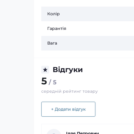
Колір
Гарантія
Вага
Відгуки
5
/ 5
середній рейтинг товару
+ Додати відгук
Ілля Петрович