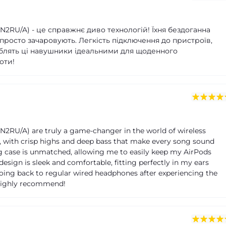
7N2RU/A) - це справжнє диво технологій! Їхня бездоганна
 просто зачаровують. Легкість підключення до пристроїв,
облять ці навушники ідеальними для щоденного
оти!
2RU/A) are truly a game-changer in the world of wireless
g, with crisp highs and deep bass that make every song sound
g case is unmatched, allowing me to easily keep my AirPods
design is sleek and comfortable, fitting perfectly in my ears
going back to regular wired headphones after experiencing the
 Highly recommend!