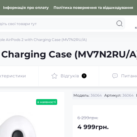
Інформація про оплату
Політика повернення та відшкодування
к
ple AirPods 2 with Charging Case (MV7N2RU/A)
h Charging Case (MV7N2RU/A
ктеристики
Відгуків
Питан
7
Модель:
36064
Артикул:
36064
в наявності
6 299грн.
4 999грн.