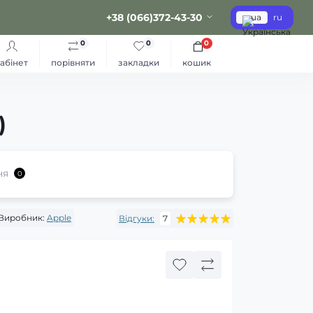
+38 (066)372-43-30
ua
ru
0
0
0
абінет
порівняти
закладки
кошик
)
ня
0
Виробник:
Apple
Відгуки:
7