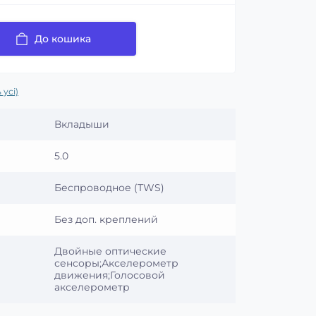
До кошика
 усі)
Вкладыши
5.0
Беспроводное (TWS)
Без доп. креплений
Двойные оптические
сенсоры;Акселерометр
движения;Голосовой
акселерометр