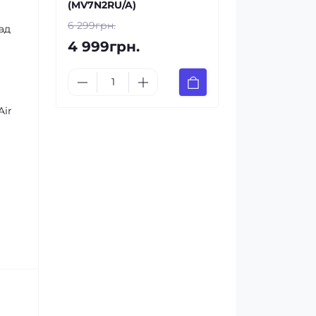
(MV7N2RU/A)
6 299грн.
ад
4 999грн.
Air