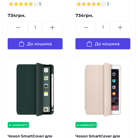
5
3
734грн.
734грн.
До кошика
До кошика
в наявності
в наявності
Чохол SmartCover для
Чохол SmartCover для