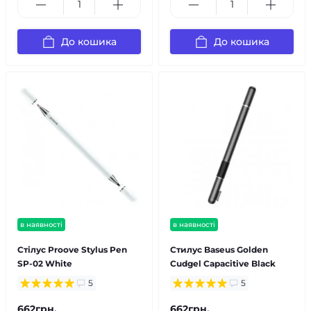
До кошика
До кошика
в наявності
в наявності
Стілус Proove Stylus Pen
Стилус Baseus Golden
SP-02 White
Cudgel Capacitive Black
5
5
662грн.
662грн.