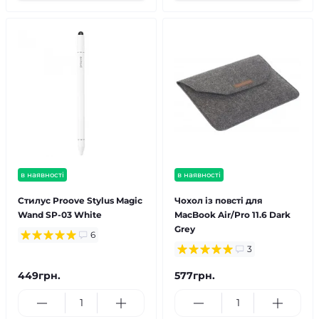
в наявності
в наявності
Стилус Proove Stylus Magic
Чохол із повсті для
Wand SP-03 White
MacBook Air/Pro 11.6 Dark
Grey
6
3
449грн.
577грн.