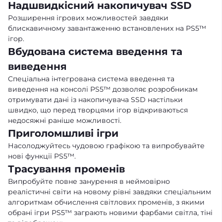
Надшвидкісний накопичувач SSD
Розширення ігрових можливостей завдяки
блискавичному завантаженню встановлених на PS5™
ігор.
Вбудована система введення та
виведення
Спеціальна інтегрована система введення та
виведення на консолі PS5™ дозволяє розробникам
отримувати дані із накопичувача SSD настільки
швидко, що перед творцями ігор відкриваються
недосяжні раніше можливості.
Приголомшливі ігри
Насолоджуйтесь чудовою графікою та випробувайте
нові функції PS5™.
Трасування променів
Випробуйте повне занурення в неймовірно
реалістичні світи на новому рівні завдяки спеціальним
алгоритмам обчислення світлових променів, з якими
обрані ігри PS5™ заграють новими фарбами світла, тіні