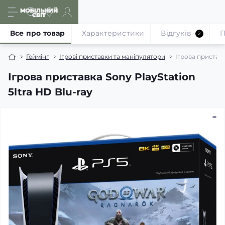
Все про товар
Характеристики
Відгуків
П
2
Геймінг
Ігрові приставки та маніпулятори
Ігрова приставк
Ігрова приставка Sony PlayStation
5ltra HD Blu-ray