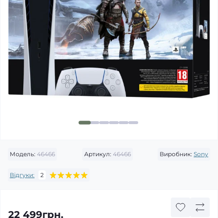
Модель:
46466
Артикул:
46466
Виробник:
Sony
Відгуки:
2
22 499грн.