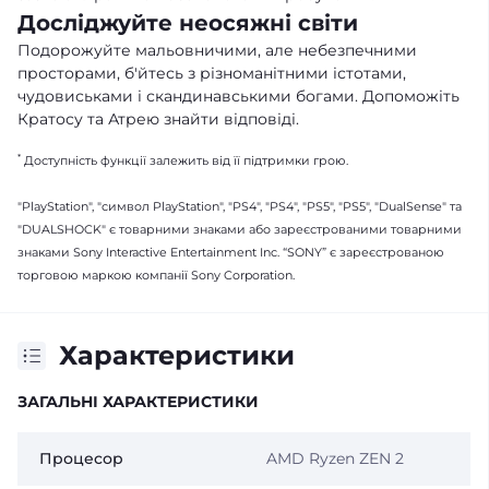
Досліджуйте неосяжні світи
Подорожуйте мальовничими, але небезпечними
просторами, б'йтесь з різноманітними істотами,
чудовиськами і скандинавськими богами. Допоможіть
Кратосу та Атрею знайти відповіді.
*
Доступність функції залежить від її підтримки грою.
"PlayStation", "символ PlayStation", "PS4", "PS4", "PS5", "PS5", "DualSense" та
"DUALSHOCK" є товарними знаками або зареєстрованими товарними
знаками Sony Interactive Entertainment Inc. “SONY” є зареєстрованою
торговою маркою компанії Sony Corporation.
Характеристики
ЗАГАЛЬНІ ХАРАКТЕРИСТИКИ
Процесор
AMD Ryzen ZEN 2