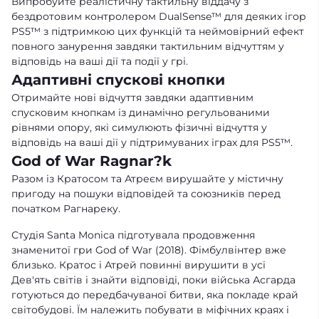
Випробуйте реалістичну тактильну віддачу з
бездротовим контролером DualSense™ для деяких ігор
PS5™ з підтримкою цих функцій та неймовірний ефект
повного занурення завдяки тактильним відчуттям у
відповідь на ваші дії та події у грі.
Адаптивні спускові кнопки
Отримайте нові відчуття завдяки адаптивним
спусковим кнопкам із динамічно регульованими
рівнями опору, які симулюють фізичні відчуття у
відповідь на ваші дії у підтримуваних іграх для PS5™.
God of War Ragnar?k
Разом із Кратосом та Атреєм вирушайте у містичну
пригоду на пошуки відповідей та союзників перед
початком Рагнареку.
Студія Santa Monica підготувала продовження
знаменитої гри God of War (2018). Фімбулвінтер вже
близько. Кратос і Атрей повинні вирушити в усі
Дев'ять світів і знайти відповіді, поки війська Асгарда
готуються до передбачуваної битви, яка покладе край
світобудові. Їм належить побувати в міфічних краях і