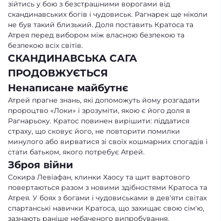
зійтись у бою з безстрашними ворогами від
скандинавських богів і чудовиськ. Рагнарек ще ніколи
не був такий близький. Доля поставить Кратоса та
Атрея перед вибором між власною безпекою та
безпекою всіх світів.
СКАНДИНАВСЬКА САГА
ПРОДОВЖУЄТЬСЯ
Ненаписане майбутнє
Атрей прагне знань, які допоможуть йому розгадати
пророцтво «Локи» і зрозуміти, якою є його доля в
Рагнарьоку. Кратос повинен вирішити: піддатися
страху, що сковує його, не повторити помилки
минулого або вирватися зі своїх кошмарних спогадів і
стати батьком, якого потребує Атрей.
Зброя війни
Сокира Левіафан, клинки Хаосу та щит вартового
повертаються разом з новими здібностями Кратоса та
Атрея. У боях з богами і чудовиськами в дев'яти світах
спартанські навички Кратоса, що захищає свою сім'ю,
зазнають раніше небаченого випробування.