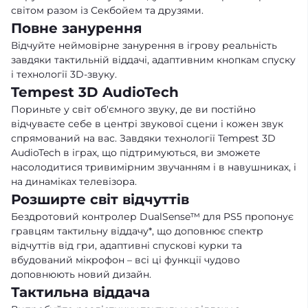
світом разом із Секбойем та друзями.
Повне занурення
Відчуйте неймовірне занурення в ігрову реальність
завдяки тактильній віддачі, адаптивним кнопкам спуску
і технології 3D-звуку.
Tempest 3D AudioTech
Пориньте у світ об'ємного звуку, де ви постійно
відчуваєте себе в центрі звукової сцени і кожен звук
спрямований на вас. Завдяки технології Tempest 3D
AudioTech в іграх, що підтримуються, ви зможете
насолодитися тривимірним звучанням і в навушниках, і
на динаміках телевізора.
Розширте світ відчуттів
Бездротовий контролер DualSense™ для PS5 пропонує
гравцям тактильну віддачу*, що доповнює спектр
відчуттів від гри, адаптивні спускові курки та
вбудований мікрофон – всі ці функції чудово
доповнюють новий дизайн.
Тактильна віддача