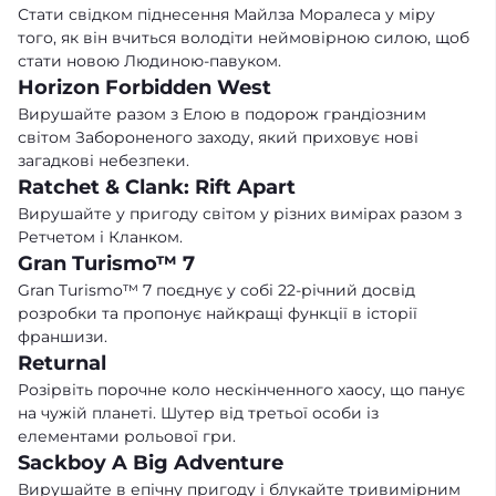
Стати свідком піднесення Майлза Моралеса у міру
того, як він вчиться володіти неймовірною силою, щоб
стати новою Людиною-павуком.
Horizon Forbidden West
Вирушайте разом з Елою в подорож грандіозним
світом Забороненого заходу, який приховує нові
загадкові небезпеки.
Ratchet & Clank: Rift Apart
Вирушайте у пригоду світом у різних вимірах разом з
Ретчетом і Кланком.
Gran Turismo™ 7
Gran Turismo™ 7 поєднує у собі 22-річний досвід
розробки та пропонує найкращі функції в історії
франшизи.
Returnal
Розірвіть порочне коло нескінченного хаосу, що панує
на чужій планеті. Шутер від третьої особи із
елементами рольової гри.
Sackboy A Big Adventure
Вирушайте в епічну пригоду і блукайте тривимірним