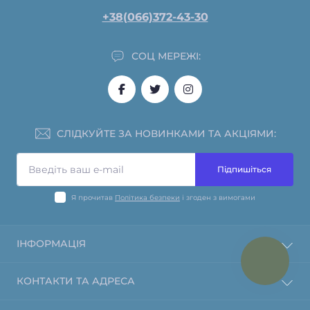
+38(066)372-43-30
СОЦ МЕРЕЖІ:
СЛІДКУЙТЕ ЗА НОВИНКАМИ ТА АКЦІЯМИ:
Підпишіться
Я прочитав
Політика безпеки
і згоден з вимогами
ІНФОРМАЦІЯ
Інформація про оплату
КОНТАКТИ ТА АДРЕСА
Політика повернення та відшкодування
О магазине
пл. Конституції, 1, Харків, Харківська область, 61000