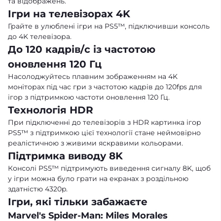
та відображень.
Ігри на телевізорах 4K
Грайте в улюблені ігри на PS5™, підключивши консоль
до 4K телевізора.
До 120 кадрів/с із частотою
оновлення 120 Гц
Насолоджуйтесь плавним зображенням на 4K
моніторах під час гри з частотою кадрів до 120fps для
ігор з підтримкою частоти оновлення 120 Гц.
Технологія HDR
При підключенні до телевізорів з HDR картинка ігор
PS5™ з підтримкою цієї технології стане неймовірно
реалістичною з живими яскравими кольорами.
Підтримка виводу 8K
Консолі PS5™ підтримують виведення сигналу 8K, щоб
у ігри можна було грати на екранах з роздільною
здатністю 4320p.
Ігри, які тільки забажаєте
Marvel's Spider-Man: Miles Morales