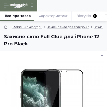
Все про товар
Характеристики
Відгуків
П
5
Мобільні аксесуари
Захисне скло для телефонів
Захисне 
Захисне скло Full Glue для iPhone 12
Pro Black