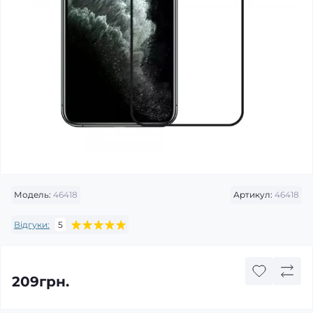
Модель:
46418
Артикул:
46418
Відгуки:
5
209грн.