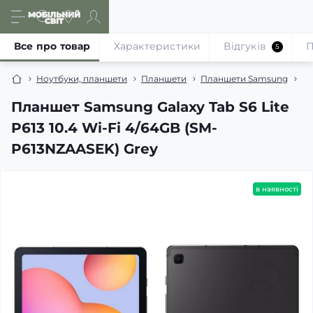
Все про товар
Характеристики
Відгуків
П
5
Ноутбуки, планшети
Планшети
Планшети Samsung
Пл
Планшет Samsung Galaxy Tab S6 Lite
P613 10.4 Wi-Fi 4/64GB (SM-
P613NZAASEK) Grey
в наявності