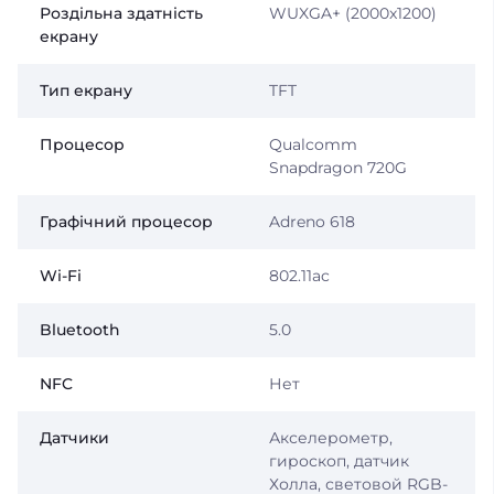
Роздільна здатність
WUXGA+ (2000x1200)
екрану
Тип екрану
TFT
Процесор
Qualcomm
Snapdragon 720G
Графічний процесор
Adreno 618
Wi-Fi
802.11ac
Bluetooth
5.0
NFC
Нет
Датчики
Акселерометр,
гироскоп, датчик
Холла, световой RGB-