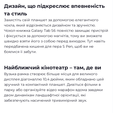
Дизайн, що підкреслює впевненість
та стиль
Захистіть свій планшет за допомогою елегантного
чохла, який відрізняється дизайном та зручністю.
Чохол-книжка Galaxy Tab S6 повністю захищає пристрій
і фіксується за допомогою магнітів, тому ви зможете
швидко взяти його з собою перед виходом. Тут навіть
передбачена кишеня для пера S Pen, щоб ви не
боялися її забути.
Найближчий кінотеатр – там, де ви
Вузька рамка створює більше місця для великого
дисплея діагоналлю 10,4 дюйми, яким обладнано цей
зручний та компактний планшет. Дивіться фільми в
парку або організуйте відео марафон вдома завдяки
двом динамікам ландшафтної орієнтації, які
забезпечують насичений тривимірний звук.