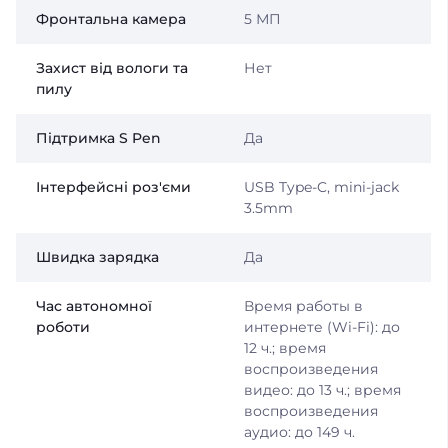
Фронтальна камера
5 МП
Захист від вологи та
Нет
пилу
Підтримка S Pen
Да
Інтерфейсні роз'єми
USB Type-C, mini-jack
3.5mm
Швидка зарядка
Да
Час автономної
Время работы в
роботи
интернете (Wi-Fi): до
12 ч.; время
воспроизведения
видео: до 13 ч.; время
воспроизведения
аудио: до 149 ч.