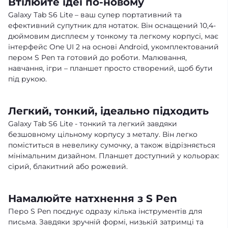
Втілюйте ідеї по-новому
Galaxy Tab S6 Lite – ваш супер портативний та
ефективний супутник для нотаток. Він оснащений 10,4-
дюймовим дисплеєм у тонкому та легкому корпусі, має
інтерфейс One UI 2 на основі Android, укомплектований
пером S Pen та готовий до роботи. Малювання,
навчання, ігри – планшет просто створений, щоб бути
під рукою.
Легкий, тонкий, ідеально підходить
Galaxy Tab S6 Lite - тонкий та легкий завдяки
безшовному цільному корпусу з металу. Він легко
поміститься в невелику сумочку, а також відрізняється
мінімальним дизайном. Планшет доступний у кольорах:
сірий, блакитний або рожевий.
Намалюйте натхнення з S Pen
Перо S Pen поєднує одразу кілька інструментів для
письма. Завдяки зручній формі, низькій затримці та