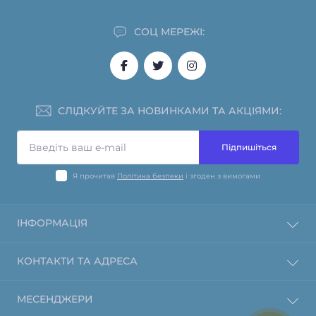
СОЦ МЕРЕЖІ:
СЛІДКУЙТЕ ЗА НОВИНКАМИ ТА АКЦІЯМИ:
Підпишіться
Я прочитав
Політика безпеки
і згоден з вимогами
ІНФОРМАЦІЯ
Інформація про оплату
КОНТАКТИ ТА АДРЕСА
Політика повернення та відшкодування
О магазине
пл. Конституції, 1, Харків, Харківська область, 61000
МЕСЕНДЖЕРИ
Інформація про доставку
info@mm.kh.ua