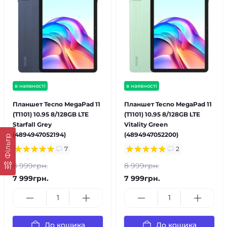
в наявності
в наявності
Планшет Tecno MegaPad 11
Планшет Tecno MegaPad 11
(T1101) 10.95 8/128GB LTE
(T1101) 10.95 8/128GB LTE
Starfall Grey
Vitality Green
(4894947052194)
(4894947052200)
Фільтр
7
2
8 999грн.
8 999грн.
7 999грн.
7 999грн.
До кошика
До кошика