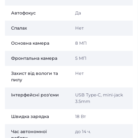
Автофокус
Да
Спалах
Нет
Основна камера
8 МП
Фронтальна камера
5 МП
Захист від вологи та
Нет
пилу
Інтерфейсні роз'єми
USB Type-C, mini-jack
3.5mm
Швидка зарядка
18 Вт
Час автономної
до 14 ч.