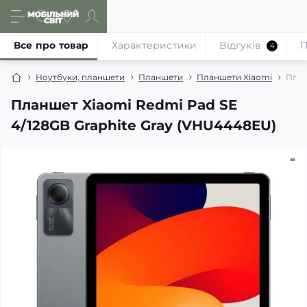
Все про товар
Характеристики
Відгуків
П
4
Ноутбуки, планшети
Планшети
Планшети Xiaomi
План
Планшет Xiaomi Redmi Pad SE
4/128GB Graphite Gray (VHU4448EU)