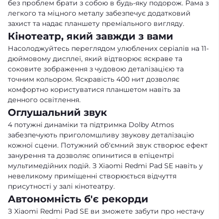
без проблем брати з собою в будь-яку подорож. Рама з
легкого та міцного металу забезпечує додатковий
захист та надає планшету преміального вигляду.
Кінотеатр, який завжди з вами
Насолоджуйтесь переглядом улюблених серіалів на 11-
дюймовому дисплеї, який відтворює яскраве та
соковите зображення з чудовою деталізацією та
точним кольором. Яскравість 400 нит дозволяє
комфортно користуватися планшетом навіть за
денного освітлення.
Оглушальний звук
4 потужні динаміки та підтримка Dolby Atmos
забезпечують приголомшливу звукову деталізацію
кожної сцени. Потужний об'ємний звук створює ефект
занурення та дозволяє опинитися в епіцентрі
мультимедійних подій. З Xiaomi Redmi Pad SE навіть у
невеликому приміщенні створюється відчуття
присутності у залі кінотеатру.
Автономність б'є рекорди
З Xiaomi Redmi Pad SE ви зможете забути про нестачу