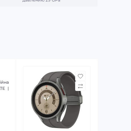
давлению 29 GPa
ійна
TE |