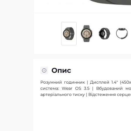
Опис
Розумний годинник | Дисплей 1.4" (450
система: Wear OS 3.5 | Вбудований мод
артеріального тиску | Відстеження серце