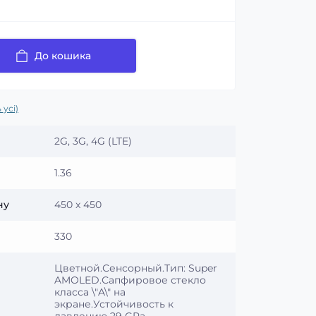
До кошика
 усі)
2G, 3G, 4G (LTE)
1.36
ну
450 x 450
330
Цветной.Сенсорный.Тип: Super
AMOLED.Сапфировое стекло
класса \"A\" на
экране.Устойчивость к