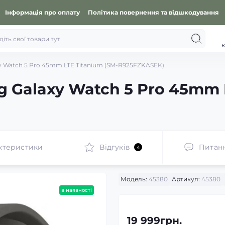
Інформація про оплату
Політика повернення та відшкодування
к
y Watch 5 Pro 45mm LTE Titanium (SM-R925FZKASEK)
 Galaxy Watch 5 Pro 45mm L
ктеристики
Відгуків
Питан
4
Модель:
45380
Артикул:
45380
в наявності
19 999грн.