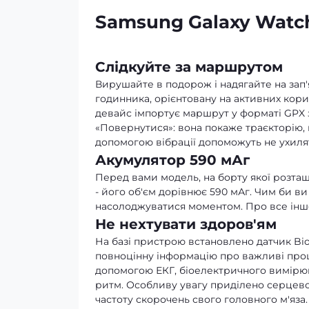
Samsung Galaxy Watch
Слідкуйте за маршрутом
Вирушайте в подорож і надягайте на зап'
годинника, орієнтовану на активних кори
девайс імпортує маршрут у форматі GPX
«Повернутися»: вона покаже траєкторію, щ
допомогою вібрації допоможуть не ухилят
Акумулятор 590 мАг
Перед вами модель, на борту якої розт
- його об'єм дорівнює 590 мАг. Чим би в
насолоджуватися моментом. Про все інше
Не нехтувати здоров'ям
На базі пристрою встановлено датчик Bio
повноцінну інформацію про важливі проце
допомогою ЕКГ, біоелектричного вимірю
ритм. Особливу увагу приділено серцево
частоту скорочень свого головного м'яза.