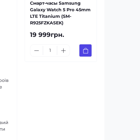
Смарт-часы Samsung
Galaxy Watch 5 Pro 45mm
LTE Titanium (SM-
R925FZKASEK)
19 999грн.
роїв
е
евий
ити