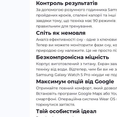
Контроль результатів
За допомогою розумного годинника Samsu
пройдених кроків, спалені калорії та інш
завдяки тому, що техніка має 90 режимів
правильним для тренування.
Спіть як немовля
Аналіз ефективності сну - одне з ключов
Тепер ви можете моніторити фази сну, ко
природою сну належите. Це не просто піз
Безкомпромісна міцність
Корпус виготовлений з титану. Екран з
техніку від води. Відтепер, чим би ви н
Samsung Galaxy Watch 5 Pro нікуди не под
Максимум опцій від Google
Отримайте повний комфорт, який дозвол
Встановіть програми Google Maps або You
смартфоні. Операційна система Wear OS 
торкнутися зап'ястя.
Твій особистий ідеал