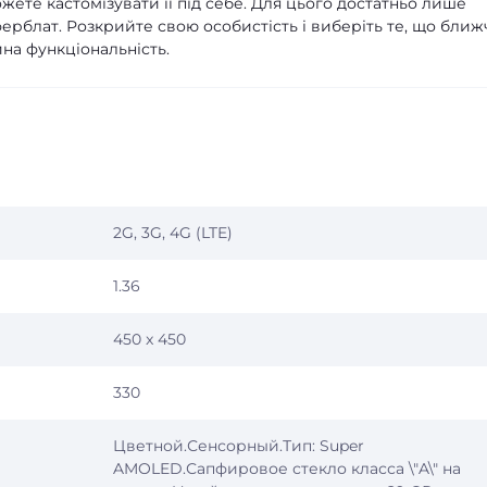
жете кастомізувати її під себе. Для цього достатньо лише
ерблат. Розкрийте свою особистість і виберіть те, що ближ
йна функціональність.
2G, 3G, 4G (LTE)
1.36
450 x 450
330
Цветной.Сенсорный.Тип: Super
AMOLED.Сапфировое стекло класса \"A\" на