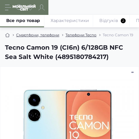
Все про товар
Характеристики
Відгуків
П
2
Смартфони, телефони
Телефони Tecno
Tecno Camon 19 (CI
Tecno Camon 19 (CI6n) 6/128GB NFC
Sea Salt White (4895180784217)