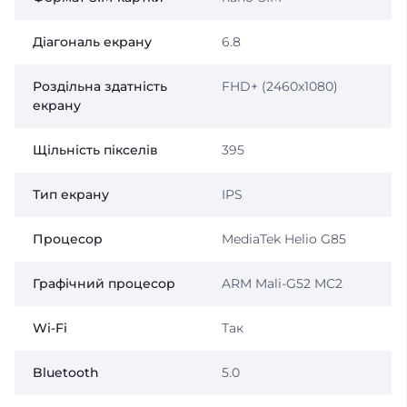
Діагональ екрану
6.8
Роздільна здатність
FHD+ (2460х1080)
екрану
Щільність пікселів
395
Тип екрану
IPS
Процесор
MediaTek Helio G85
Графічний процесор
ARM Mali-G52 MC2
Wi-Fi
Так
Bluetooth
5.0