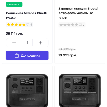
в наявності
Зарядная станция Bluetti
Солнечная батарея Bluetti
AC60 600W 403Wh UK
PV350
Black
4
7
38 114грн.
18 999грн.
10 999грн.
До кошика