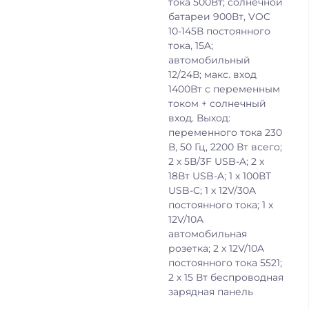
тока 500Вт; солнечной
батареи 900Вт, VOC
10-145В постоянного
тока, 15A;
автомобильный
12/24В; макс. вход
1400Вт с переменным
током + солнечный
вход. Выход:
переменного тока 230
В, 50 Гц, 2200 Вт всего;
2 х 5В/3F USB-A; 2 х
18Вт USB-A; 1 х 100ВТ
USB-C; 1 х 12V/30A
постоянного тока; 1 х
12V/10A
автомобильная
розетка; 2 х 12V/10A
постоянного тока 5521;
2 х 15 Вт беспроводная
зарядная панель