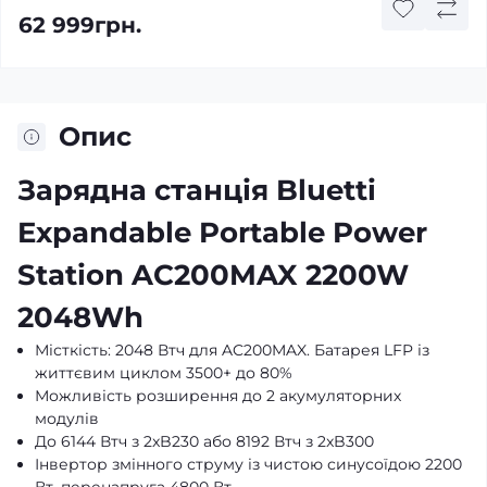
62 999грн.
Опис
Зарядна станція Bluetti
Expandable Portable Power
Station AC200MAX 2200W
2048Wh
Місткість: 2048 Втч для AC200MAX. Батарея LFP із
життєвим циклом 3500+ до 80%
Можливість розширення до 2 акумуляторних
модулів
До 6144 Втч з 2xB230 або 8192 Втч з 2xB300
Інвертор змінного струму із чистою синусоїдою 2200