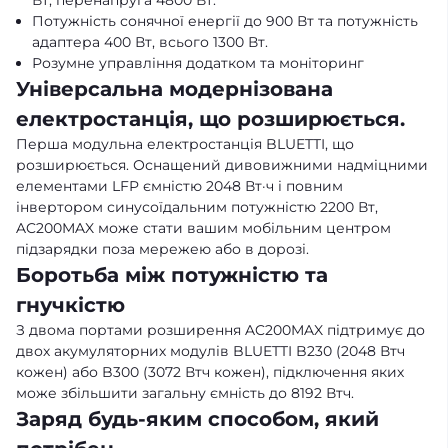
Вт, перенапруга 4800 Вт.
Потужність сонячної енергії до 900 Вт та потужність
адаптера 400 Вт, всього 1300 Вт.
Розумне управління додатком та моніторинг
Універсальна модернізована
електростанція, що розширюється.
Перша модульна електростанція BLUETTI, що
розширюється. Оснащений дивовижними надміцними
елементами LFP ємністю 2048 Вт·ч і повним
інвертором синусоїдальним потужністю 2200 Вт,
AC200MAX може стати вашим мобільним центром
підзарядки поза мережею або в дорозі.
Боротьба між потужністю та
гнучкістю
З двома портами розширення AC200MAX підтримує до
двох акумуляторних модулів BLUETTI B230 (2048 Втч
кожен) або B300 (3072 Втч кожен), підключення яких
може збільшити загальну ємність до 8192 Втч.
Заряд будь-яким способом, який