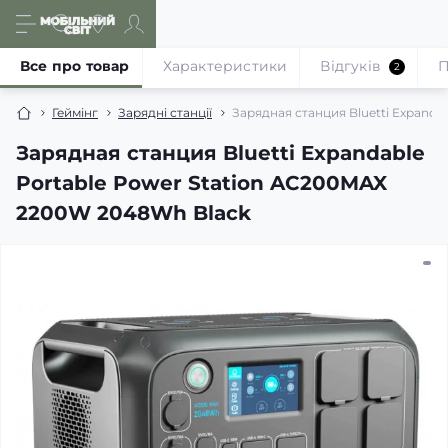
Все про товар
Характеристики
Відгуків
П
2
Геймінг
Зарядні станції
Зарядная станция Bluetti Expand
Зарядная станция Bluetti Expandable
Portable Power Station AC200MAX
2200W 2048Wh Black