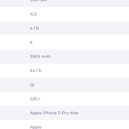
SIM+SIM
iOS
4 ГБ
6
3969 mAh
64 ГБ
Qi
226 г
Apple iPhone 11 Pro Max
Apple