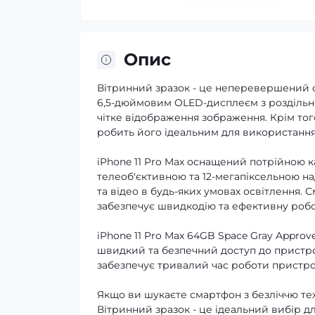
Опис
Вітринний зразок - це неперевершений с
6,5-дюймовим OLED-дисплеєм з роздільною
чітке відображення зображення. Крім тог
робить його ідеальним для використання 
iPhone 11 Pro Max оснащений потрійною 
телеоб'єктивною та 12-мегапіксельною 
та відео в будь-яких умовах освітлення.
забезпечує швидкодію та ефективну робо
iPhone 11 Pro Max 64GB Space Gray Approv
швидкий та безпечний доступ до пристр
забезпечує тривалий час роботи пристро
Якщо ви шукаєте смартфон з безліччю тех
Вітринний зразок - це ідеальний вибір д