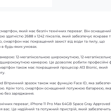
мартфон, який має безліч технічних переваг. Він оснащени
 здатністю 2688 х 1242 пікселів, який забезпечує яскраве т
о, смартфон має покращений захист від води та пилу, що
в будь-яких умовах.
камерою: 12-мегапіксельною ширококутною, 12-мегапіксельн
надширококутною камерою. Це дозволяє робити професійні 
 Смартфон також має покращений процесор A13 Bionic, який
ту.
ed Вітринний зразок також має функцію Face ID, яка забезпе
ою. Крім того, смартфон оснащений потужною батареєю, як
ю без заряджання.
нічних переваг, iPhone 11 Pro Max 64GB Space Gray Approved
ля вас. Це надійний та потужний пристрій, який забезпечить