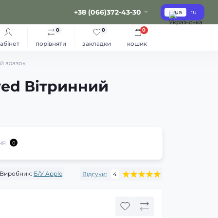
+38 (066)372-43-30
ua
ru
0
0
0
абінет
порівняти
закладки
кошик
ий зразок
ved Вітринний
ня
0
Виробник:
Б/У Apple
Відгуки:
4