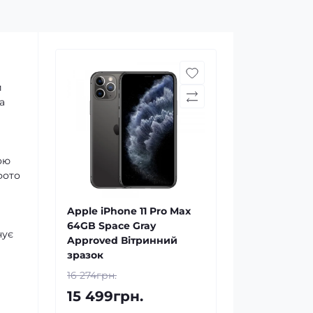
й
а
ою
фото
Apple iPhone 11 Pro Max
64GB Space Gray
чує
Approved Вітринний
а
зразок
16 274грн.
15 499грн.