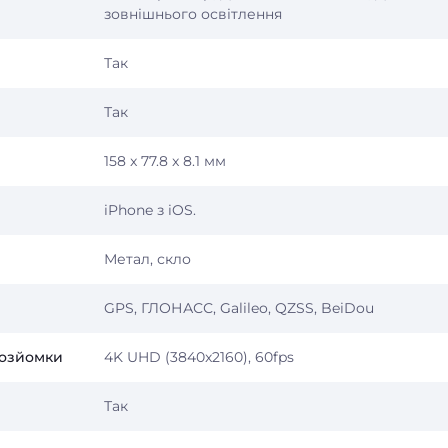
зовнішнього освітлення
Так
Так
158 x 77.8 x 8.1 мм
iPhone з iOS.
Метал, скло
GPS, ГЛОНАСС, Galileo, QZSS, BeiDou
еозйомки
4K UHD (3840x2160), 60fps
Так