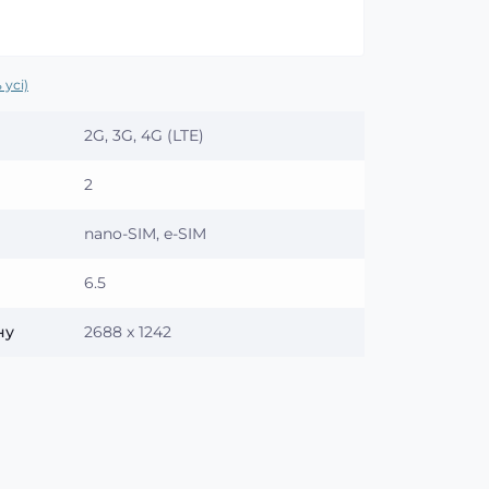
 усі)
2G, 3G, 4G (LTE)
2
nano-SIM, e-SIM
6.5
ну
2688 x 1242