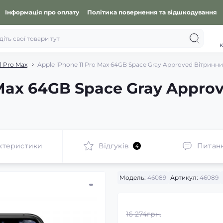
Інформація про оплату
Політика повернення та відшкодування
к
1 Pro Max
Apple iPhone 11 Pro Max 64GB Space Gray Approved Вітринн
 Max 64GB Space Gray Appro
ктеристики
Відгуків
Питан
4
Модель:
46089
Артикул:
46089
16 274грн.