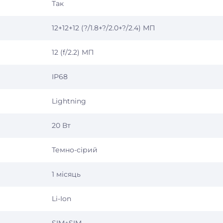
Так
12+12+12 (?/1.8+?/2.0+?/2.4) МП
12 (f/2.2) МП
IP68
Lightning
20 Вт
Темно-сірий
1 місяць
Li-Ion