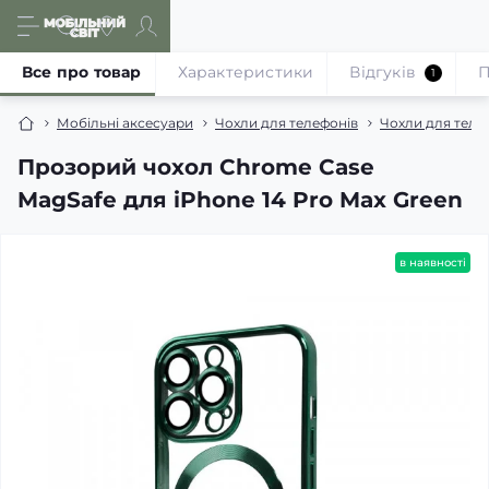
Все про товар
Характеристики
Відгуків
П
1
Мобільні аксесуари
Чохли для телефонів
Чохли для теле
Прозорий чохол Chrome Case
MagSafe для iPhone 14 Pro Max Green
в наявності