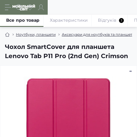
Все про товар
Характеристики
Відгуків
П
3
Ноутбуки, планшети
Аксесуари для ноутбуків та планшетів
Чохол SmartCover для планшета
Lenovo Tab P11 Pro (2nd Gen) Crimson