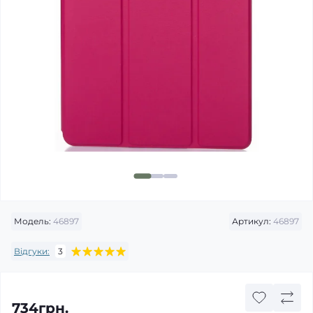
Модель:
46897
Артикул:
46897
Відгуки:
3
734грн.