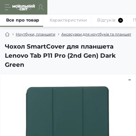
Все про товар
Характеристики
Відгуків
П
4
Ноутбуки, планшети
Аксесуари для ноутбуків та планшетів
Чохол SmartCover для планшета
Lenovo Tab P11 Pro (2nd Gen) Dark
Green