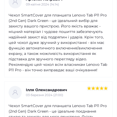
09 квітня 2024 (14:14)
Чехол SmartCover для планшета Lenovo Tab P11 Pro
(2nd Gen) Dark Green - це ідеальний вибір для
захисту вашого пристрою. Його якість вражає -
міцний матеріал і чудове пошиття забезпечують
надійний захист від подряпин і ударів. Крім того,
цей чохол дуже зручний у використанні - він має
функцію автоматичного включення/виключення
екрану, а також можливість використання як
підставка для зручного перегляду відео.
Рекомендую цей чохол всім власникам Lenovo Tab
P11 Pro - він точно виправдає ваші очікування!
Ілля Олександрович
03 березня 2024 (21:00)
Чехол SmartCover для планшета Lenovo Tab P11 Pro
(2nd Gen) Dark Green - це ідеальне поєднання
стилю та захисту для мого пристрою. Якість