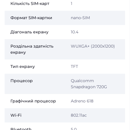
Кількість SIM-карт
1
Формат SIM-картки
nano-SIM
Діагональ екрану
10.4
Роздільна здатність
WUXGA+ (2000x1200)
екрану
Тип екрану
TFT
Процесор
Qualcomm
Snapdragon 720G
Графічний процесор
Adreno 618
Wi-Fi
802.11ac
Bluetooth
5.0