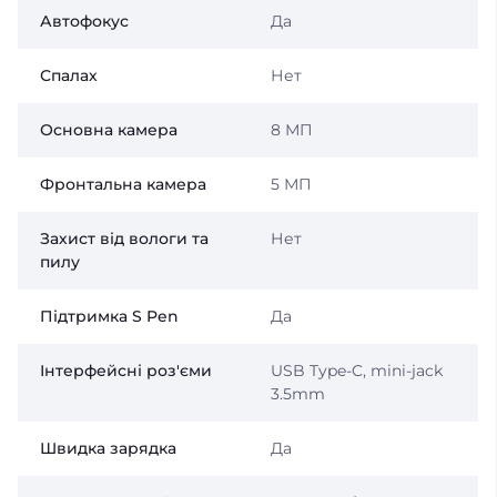
Автофокус
Да
Спалах
Нет
Основна камера
8 МП
Фронтальна камера
5 МП
Захист від вологи та
Нет
пилу
Підтримка S Pen
Да
Інтерфейсні роз'єми
USB Type-C, mini-jack
3.5mm
Швидка зарядка
Да