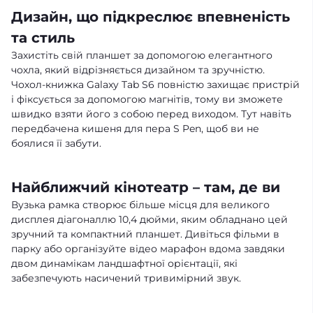
Дизайн, що підкреслює впевненість
та стиль
Захистіть свій планшет за допомогою елегантного
чохла, який відрізняється дизайном та зручністю.
Чохол-книжка Galaxy Tab S6 повністю захищає пристрій
і фіксується за допомогою магнітів, тому ви зможете
швидко взяти його з собою перед виходом. Тут навіть
передбачена кишеня для пера S Pen, щоб ви не
боялися її забути.
Найближчий кінотеатр – там, де ви
Вузька рамка створює більше місця для великого
дисплея діагоналлю 10,4 дюйми, яким обладнано цей
зручний та компактний планшет. Дивіться фільми в
парку або організуйте відео марафон вдома завдяки
двом динамікам ландшафтної орієнтації, які
забезпечують насичений тривимірний звук.