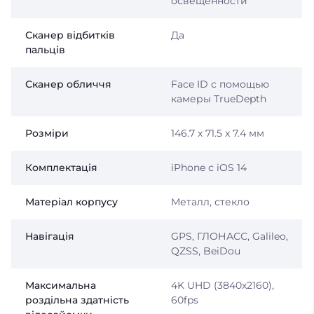
освещенности
Сканер відбитків
Да
пальців
Сканер обличчя
Face ID с помощью
камеры TrueDepth
Розміри
146.7 x 71.5 x 7.4 мм
Комплектація
iPhone с iOS 14
Матеріал корпусу
Металл, стекло
Навігація
GPS, ГЛОНАСС, Galileo,
QZSS, BeiDou
Максимальна
4K UHD (3840x2160),
роздільна здатність
60fps