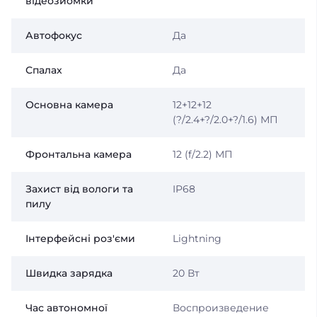
відеозйомки
Автофокус
Да
Спалах
Да
Основна камера
12+12+12
(?/2.4+?/2.0+?/1.6) МП
Фронтальна камера
12 (f/2.2) МП
Захист від вологи та
IP68
пилу
Інтерфейсні роз'єми
Lightning
Швидка зарядка
20 Вт
Час автономної
Воспроизведение