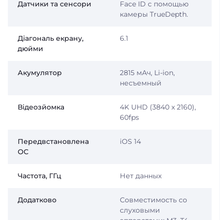
Датчики та сенсори
Face ID с помощью
камеры TrueDepth.
Діагональ екрану,
6.1
дюйми
Акумулятор
2815 мАч, Li-ion,
несъемный
Відеозйомка
4K UHD (3840 x 2160),
60fps
Передвстановлена
iOS 14
ОС
Частота, ГГц
Нет данных
Додатково
Совместимость со
слуховыми