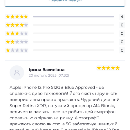
4
0
0
0
0
Ірина Василівна
20 лютого 2025 (07:32)
Apple iPhone 12 Pro 512GB Blue Approved - це
справжнє диво технологій! Його якість і зручність
використання просто вражають. Чудовий дисплей
Super Retina XDR, потужний процесор A14 Bionic,
величезна пам'ять - все це робить цей смартфон
справжньою зіркою на ринку. Фотографії
вражають своєю якістю, а 5G забезпечує швидкий
та стабільний інтернет. Я в захваті від iPhone 12 Pro