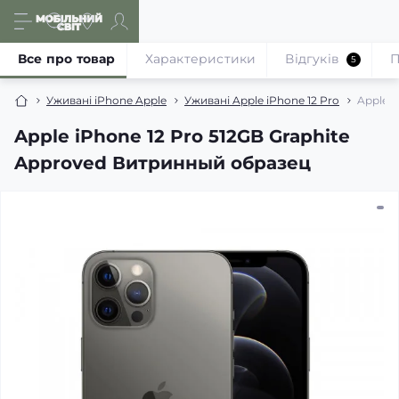
Все про товар
Характеристики
Відгуків
П
5
Уживані iPhone Apple
Уживані Apple iPhone 12 Pro
Apple i
Apple iPhone 12 Pro 512GB Graphite
Approved Витринный образец