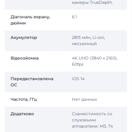
камеры TrueDepth.
Діагональ екрану,
6.1
дюйми
Акумулятор
2815 мАч, Li-ion,
несъемный
Відеозйомка
4K UHD (3840 x 2160),
60fps
Передвстановлена
iOS 14
ОС
Частота, ГГц
Нет данных
Додатково
Совместимость со
слуховыми
аппаратами: M3, T4