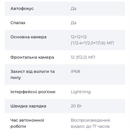
Автофокус
Да
Спалах
Да
Основна камера
12+12+12
(?/2.4+?/2.0+?/1.6) МП
Фронтальна камера
12 (f/2.2) МП
Захист від вологи та
IP68
пилу
Інтерфейсні роз'єми
Lightning
Швидка зарядка
20 Вт
Час автономної
Воспроизведение
роботи
видео: до 17 часов.