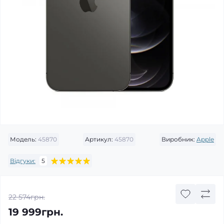
Модель:
45870
Артикул:
45870
Виробник:
Apple
Відгуки:
5
22 574грн.
19 999грн.