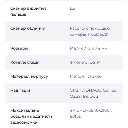
Сканер відбитків
Да
пальців
Сканер обличчя
Face ID с помощью
камеры TrueDepth
Розміри
146.7 x 71.5 x 7.4 мм
Комплектація
iPhone с iOS 14
Матеріал корпусу
Металл, стекло
Навігація
GPS, ГЛОНАСС, Galileo,
QZSS, BeiDou
Максимальна
4K UHD (3840x2160),
роздільна здатність
60fps
відеозйомки