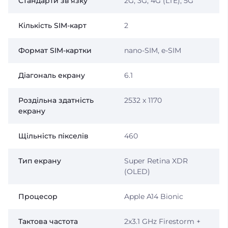
Стандарти зв'язку
2G, 3G, 4G (LTE), 5G
Кількість SIM-карт
2
Формат SIM-картки
nano-SIM, e-SIM
Діагональ екрану
6.1
Роздільна здатність
2532 х 1170
екрану
Щільність пікселів
460
Тип екрану
Super Retina XDR
(OLED)
Процесор
Apple A14 Bionic
Тактова частота
2x3.1 GHz Firestorm +