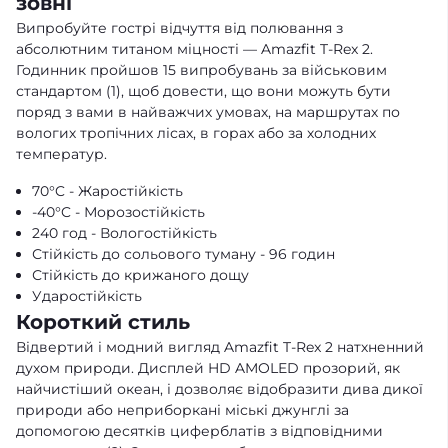
зовні
Випробуйте гострі відчуття від полювання з
абсолютним титаном міцності — Amazfit T-Rex 2.
Годинник пройшов 15 випробувань за військовим
стандартом (1), щоб довести, що вони можуть бути
поряд з вами в найважчих умовах, на маршрутах по
вологих тропічних лісах, в горах або за холодних
температур.
70°C - Жаростійкість
-40°C - Морозостійкість
240 год - Вологостійкість
Стійкість до сольового туману - 96 годин
Стійкість до крижаного дощу
Ударостійкість
Короткий стиль
Відвертий і модний вигляд Amazfit T-Rex 2 натхненний
духом природи. Дисплей HD AMOLED прозорий, як
найчистіший океан, і дозволяє відобразити дива дикої
природи або неприборкані міські джунглі за
допомогою десятків циферблатів з відповідними