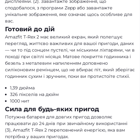
дисплеями. (2). Завантажте зображення, що
сподобалося, з програми Zepp або завантажте
унікальне зображення, яке означає щось особливе для
вас.
Готовий до дій
Amazfit T-Rex 2 має великий екран, який полегшує
перегляд, життєво важливих для вашої пригоди, даних
— чи то під сонцем пустелі, чи міськими ліхтарями, чи в
поході при світлі місяця. Матове покриття годинника і
безель з металевим напиленням доповнено
силіконовим ремінцем, що не вбирає піт, який зберігає
годинник сухим і зручним, поки ви протистоїте стихії.
1,39 дюйма
326 пікселів на дюйм
1000 нит
Сила для будь-яких пригод
Потужна батарея для довгих пригод дозволяє
працювати до 24 днів при звичайному використанні
(3), Amazfit T-Rex 2 переповнений енергією, яка вам
потрібна у ваших пригодах.