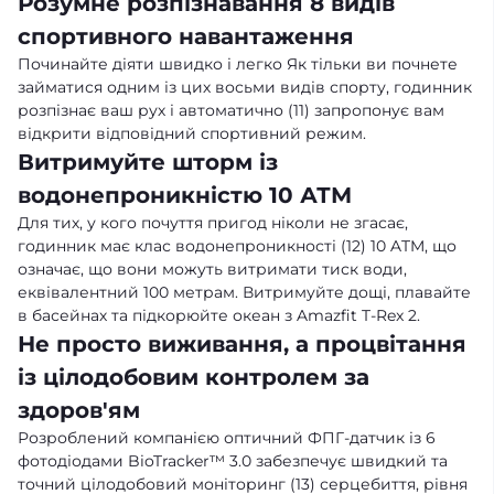
Розумне розпізнавання 8 видів
спортивного навантаження
Починайте діяти швидко і легко Як тільки ви почнете
займатися одним із цих восьми видів спорту, годинник
розпізнає ваш рух і автоматично (11) запропонує вам
відкрити відповідний спортивний режим.
Витримуйте шторм із
водонепроникністю 10 АТМ
Для тих, у кого почуття пригод ніколи не згасає,
годинник має клас водонепроникності (12) 10 ATM, що
означає, що вони можуть витримати тиск води,
еквівалентний 100 метрам. Витримуйте дощі, плавайте
в басейнах та підкорюйте океан з Amazfit T-Rex 2.
Не просто виживання, а процвітання
із цілодобовим контролем за
здоров'ям
Розроблений компанією оптичний ФПГ-датчик із 6
фотодіодами BioTracker™ 3.0 забезпечує швидкий та
точний цілодобовий моніторинг (13) серцебиття, рівня