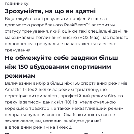
годиннику.
Зрозумійте, на що ви здатні
Відстежуйте свої результати професійніше за
допомогою розробленого PeakBeats™ алгоритму
статусу тренування, який оцінює такі спеціальні дані, як
максимальне поглинання кисню (VO2 Max), час повного
відновлення, тренувальне навантаження та ефект
тренування.
Не обмежуйте себе завдяки більш
ніж 150 вбудованим спортивним
режимам
Величезний вибір з більш ніж 150 спортивних режимів
Amazfit T-Rex 2 включає режим триатлону, що
перевіряє витривалість, професійний режим бігу по
треку із записом даних кіл (10) і з інтелектуальною
корекцією траєкторії, а також неквапливіший режим
відпрацьовування свінгів. Яка б активність вас не
захоплювала, ви, напевно, знайдете для неї
відповідний режим на T-Rex 2.