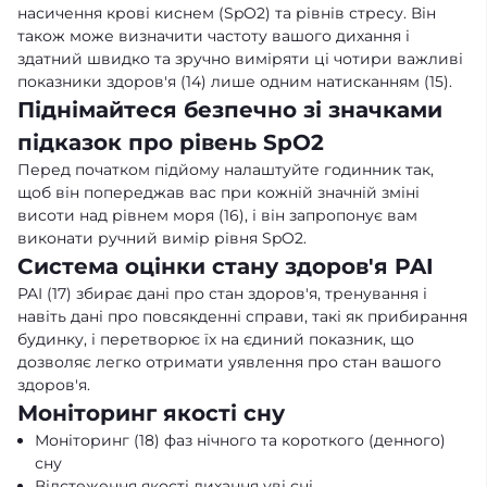
насичення крові киснем (SpO2) та рівнів стресу. Він
також може визначити частоту вашого дихання і
здатний швидко та зручно виміряти ці чотири важливі
показники здоров'я (14) лише одним натисканням (15).
Піднімайтеся безпечно зі значками
підказок про рівень SpO2
Перед початком підйому налаштуйте годинник так,
щоб він попереджав вас при кожній значній зміні
висоти над рівнем моря (16), і він запропонує вам
виконати ручний вимір рівня SpO2.
Система оцінки стану здоров'я PAI
PAI (17) збирає дані про стан здоров'я, тренування і
навіть дані про повсякденні справи, такі як прибирання
будинку, і перетворює їх на єдиний показник, що
дозволяє легко отримати уявлення про стан вашого
здоров'я.
Моніторинг якості сну
Моніторинг (18) фаз нічного та короткого (денного)
сну
Відстеження якості дихання уві сні