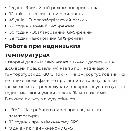
24 дні - Звичайний режим використання
10 днів - Інтенсивне використання
45 днів - Енергозберігаючий режим
26 годин - Точний GPS-режим
50 годин - Збалансований GPS-режим
58 годин - Економний GPS-режим
Робота при наднизьких
температурах
Створені для сміливих Amazfit T-Rex 2 досить міцні,
щоб вони працювали (4) навіть при наднизьких
температурах до -30°C. Таким чином, корпус годинника
не тільки може фізично протистояти холоду, але ви
також можете продовжувати використовувати функції
годинника, коли умови стають більш важкими.
Відчуйте викуту з льоду стійкість.
-30°C - Час роботи батареї при наднизьких
температурах
10 годин - при увімкненому GPS
9 днів - при вимкненому GPS