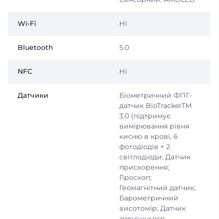
Wi-Fi
Ні
Bluetooth
5.0
NFC
Ні
Датчики
Біометричний ФПГ-
датчик BioTrackerTM
3.0 (підтримує
вимірювання рівня
кисню в крові, 6
фотодіодів + 2
світлодіоди; Датчик
прискорення;
Гіроскоп;
Геомагнітний датчик;
Барометричний
висотомір; Датчик
зовнішнього