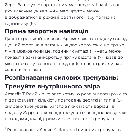
Zepp. Ваш рух імпортованим маршрутом і навіть ваш
рух власним унікальним маршрутом може
відображатися в режимі реального часу прямо на
годиннику (6).
Пряма зворотна навігація
Давньогрецький філософ Архімед сказав відому фразу,
що найкоротша відстань між двома точками це пряма
лінія. Враховуючи це, годинник Amazfit T-Rex 2 може
показати вам найкоротшу пряму відстань (7) назад до
місця початку вашого шляху, щоб ви не втрачали час,
якщо поспішайте.
Розпізнавання силових тренувань;
Тренуйте внутрішнього звіра
Amazfit T-Rex 2 може автоматично розпізнавати рухи та
підраховувати кількість повторень десятків* типів (8)
силових тренувань, багато з яких мають варіації в
додатку Zepp, а також відстежувати час відпочинку між
підходами для підтримки ефективності тренувань.
*
Розпізнавання більшої кількості силових тренувань