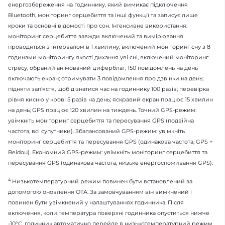
енергозбереження на годиннику, який вимикає підключення
Bluetooth, моніторинг серцебиття та інші функції та записує лише
кроки та основні відомості про сон. Інтенсивне використання:
моніторинг серцебиття завжди включений та вимірювання
проводяться з інтервалом в 1 хвилину; включений моніторинг сну з 8
годинами моніторингу якості дихання уві сні, включений моніторинг
стресу, обраний анімований циферблат; 150 повідомлень на день
включають екран; отримувати 3 повідомлення про дзвінки на день;
підняти зап'ястя, щоб дізнатися час на годиннику 100 разів; перевірка
рівня кисню у крові 5 разів на день; яскравий екран працює 15 хвилин
на день; GPS працює 120 хвилин на тиждень. Точний GPS-режим:
увімкніть моніторинг серцебиття та пересування GPS (подвійна
частота, всі супутники). Збалансований GPS-режим: увімкніть
моніторинг серцебиття та пересування GPS (одинакова частота, GPS +
Beidou). Економний GPS-режим: увімкніть моніторинг серцебиття та
пересування GPS (одинакова частота, низьке енергоспоживання GPS).
4
Низькотемпературний режим повинен бути встановлений за
допомогою оновлення OTA. За замовчуванням він вимкнений і
повинен бути увімкнений у налаштуваннях годинника. Після
включення, коли температура поверхні годинника опуститься нижче
-10°C, годинник автоматично перейде в низькотемпературний режим,