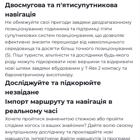
Двосмугова та п'ятисупутникова
навігація
Не обмежуйте свої пригоди завдяки дводіапазонному
позиціонуванню годинника та підтримці п'яти
супутникових систем позиціонування, що дозволяє
ефективно знизити перешкоди від навколишнього
середовища та досягти більш точного позиціонування.
(5). Піші туристи, альпіністи та дослідники будь-якого
роду можуть підкорювати нові вершини та відкривати
нові шляхи завдяки вбудованим у T-Rex 2 компасу та
барометричному висотоміру.
Досліджуйте та підкорюйте
незвідане
Імпорт маршруту та навігація в
реальному часі
Хочете пройтися знаменитою стежкою або пройти
слідами когось із ваших знайомих? Дайте волю своєму
внутрішньому досліднику та прокладайте нові
маршрути, імпортуючи файли маршрутів із програми