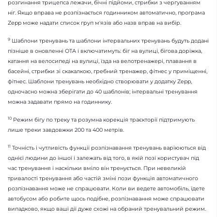
розгинання трицепса лежачи, бічні підйоми, стрибки з чергуванням
ніг. Якщо вправа не розпізнається годинником автоматично, програма
Zepp може надати список груп м'язів або назв вправ на вибір.
9
Шаблони тренувань та шаблони інтервальних тренувань будуть додані
пізніше в оновленні OTA і включатимуть: біг на вулиці, бігова доріжка,
катання на велосипеді на вулиці, їзда на велотренажері, плавання в
басейні, стрибки зі скакалкою, гребний тренажер, фітнес у приміщенні,
фітнес. Шаблони тренувань необхідно створювати у додатку Zepp,
одночасно можна зберігати до 40 шаблонів; інтервальні тренування
можна задавати прямо на годиннику.
10
Режим бігу по треку та розумна корекція траєкторії підтримують
лише треки завдовжки 200 та 400 метрів.
11
Точність і чутливість функції розпізнавання тренувань варіюються від
однієї людини до іншої і залежать від того, в якій позі користувач під
час тренування і наскільки вміло він тренується. При невеликій
тривалості тренування або частій зміні пози функція автоматичного
розпізнавання може не спрацювати. Коли ви ведете автомобіль, їдете
автобусом або робите щось подібне, розпізнавання може спрацювати
випадково, якщо ваші дії дуже схожі на обраний тренувальний режим.