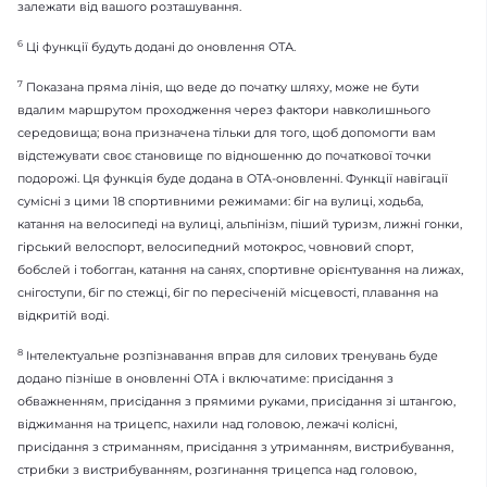
залежати від вашого розташування.
6
Ці функції будуть додані до оновлення ОТА.
7
Показана пряма лінія, що веде до початку шляху, може не бути
вдалим маршрутом проходження через фактори навколишнього
середовища; вона призначена тільки для того, щоб допомогти вам
відстежувати своє становище по відношенню до початкової точки
подорожі. Ця функція буде додана в OTA-оновленні. Функції навігації
сумісні з цими 18 спортивними режимами: біг на вулиці, ходьба,
катання на велосипеді на вулиці, альпінізм, піший туризм, лижні гонки,
гірський велоспорт, велосипедний мотокрос, човновий спорт,
бобслей і тобогган, катання на санях, спортивне орієнтування на лижах,
снігоступи, біг по стежці, біг по пересіченій місцевості, плавання на
відкритій воді.
8
Інтелектуальне розпізнавання вправ для силових тренувань буде
додано пізніше в оновленні OTA і включатиме: присідання з
обважненням, присідання з прямими руками, присідання зі штангою,
віджимання на трицепс, нахили над головою, лежачі колісні,
присідання з стриманням, присідання з утриманням, вистрибування,
стрибки з вистрибуванням, розгинання трицепса над головою,