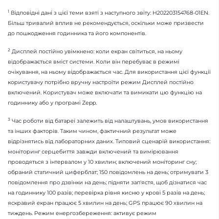
1
Відповідні дані з цієї теми взяті з наступного звіту: H202203154768-01EN.
Більш тривалий вплив не рекомендується, оскільки може призвести
до пошкодження годинника та його компонентів.
2
Дисплей постійно увімкнено: коли екран світиться, на ньому
відображається вміст системи. Коли він перебуває в режимі
очікування, на ньому відображається час. Для використання цієї функції
користувачу потрібно вручну настроїти режим Дисплей постійно
включений. Користувач може включати та вимикати цю функцію на
годиннику або у програмі Zepp.
3
Час роботи від батареї залежить від налаштувань, умов використання
та інших факторів. Таким чином, фактичний результат може
відрізнятись від лабораторних даних. Типовий сценарій використання:
моніторинг серцебиття завжди включений та вимірювання
проводяться з інтервалом у 10 хвилин; включений моніторинг сну;
обраний статичний циферблат; 150 повідомлень на день; отримувати 3
повідомлення про дзвінки на день; підняти зап'ястя, щоб дізнатися час
на годиннику 100 разів; перевірка рівня кисню у крові 5 разів на день;
яскравий екран працює 5 хвилин на день; GPS працює 90 хвилин на
тиждень. Режим енергозбереження: активує режим