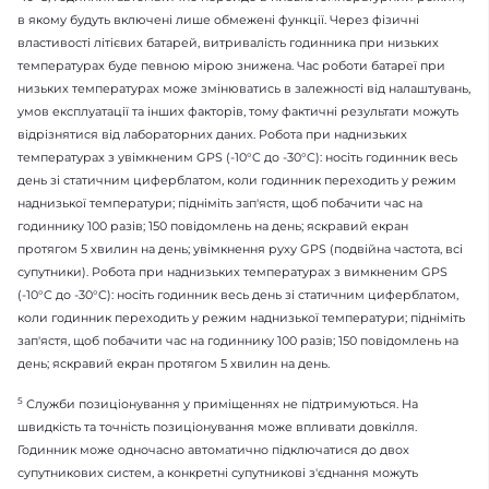
в якому будуть включені лише обмежені функції. Через фізичні
властивості літієвих батарей, витривалість годинника при низьких
температурах буде певною мірою знижена. Час роботи батареї при
низьких температурах може змінюватись в залежності від налаштувань,
умов експлуатації та інших факторів, тому фактичні результати можуть
відрізнятися від лабораторних даних. Робота при наднизьких
температурах з увімкненим GPS (-10°C до -30°C): носіть годинник весь
день зі статичним циферблатом, коли годинник переходить у режим
наднизької температури; підніміть зап'ястя, щоб побачити час на
годиннику 100 разів; 150 повідомлень на день; яскравий екран
протягом 5 хвилин на день; увімкнення руху GPS (подвійна частота, всі
супутники). Робота при наднизьких температурах з вимкненим GPS
(-10°C до -30°C): носіть годинник весь день зі статичним циферблатом,
коли годинник переходить у режим наднизької температури; підніміть
зап'ястя, щоб побачити час на годиннику 100 разів; 150 повідомлень на
день; яскравий екран протягом 5 хвилин на день.
5
Служби позиціонування у приміщеннях не підтримуються. На
швидкість та точність позиціонування може впливати довкілля.
Годинник може одночасно автоматично підключатися до двох
супутникових систем, а конкретні супутникові з'єднання можуть