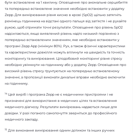
бути встановлене на 1 хвилину. Оповіщення про аномальне серцебиття
та попередньо встановлене значення необхідно встановити у додатку
Zepp. Для вимірювання рівня кисню в крові (SpO2) щільно затягніть
ремінець годинника на відстані одного пальця від зап'ястя і не рухайте
рукою, щоб отримати точні результати. Оповіщення про рівень SpO2
надсилаються, якщо виявлений рівень надто низький порівняно з
попередньо встановленим значенням, яке необхідно встановити у
програмі Zepp App (мінімум 80%). Рух, а також фізичні характеристики
та характеристики довкілля можуть вплинути на швидкість та точність
моніторингу та вимірювання. Цілодобовий моніторинг рівня стресу
необхідно увімкнути на годиннику або у додатку Zepp. Оповіщення про
високий рівень стресу ґрунтуються на попередньо встановленому
значенні, а пропозиції виконати дихальні вправи необхідно включити
на годиннику.
14
Цей виріб і програма Zepp не є медичними пристроями і не
призначені для використання в медичних цілях та встановлення
медичного діагнозу. Результати вимірювань надаються лише для
довідки. У разі поганого самопочуття зверніться до професійного
медичного закладу.
15
Для виконання вимірювання одним дотиком та інших ручних