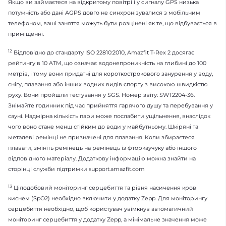
Якщо ви займаєтеся на відкритому повітрі і у сигналу GPS низька
потужність або дані AGPS довго не синхронізувалися з мобільним
телефоном, ваші заняття можуть бути розцінені як те, що відбувається в
приміщенні.
12
Відповідно до стандарту ISO 22810:2010, Amazfit T-Rex 2 досягає
рейтингу в 10 ATM, що означає водонепроникність на глибині до 100
метрів, і тому вони придатні для короткострокового занурення у воду,
снігу, плавання або інших водних видів спорту з високою швидкістю
руху. Вони пройшли тестування у SGS. Номер звіту: SWT2204-36.
Знімайте годинник під час прийняття гарячого душу та перебування у
сауні. Надмірна кількість пари може послабити ущільнення, внаслідок
чого воно стане менш стійким до води у майбутньому. Шкіряні та
металеві ремінці не призначені для плавання. Коли збираєтеся
плавати, змініть ремінець на ремінець із фторкаучуку або іншого
відповідного матеріалу. Додаткову інформацію можна знайти на
сторінці служби підтримки support.amazfit.com
13
Цілодобовий моніторинг серцебиття та рівня насичення крові
киснем (SpO2) необхідно включити у додатку Zepp. Для моніторингу
серцебиття необхідно, щоб користувач увімкнув автоматичний
моніторинг серцебиття у додатку Zepp, а мінімальне значення може