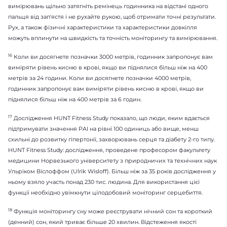
вимірювань щільно затягніть ремінець годинника на відстані одного
пальця від зап'ястя і не рухайте рукою, щоб отримати точні результати.
Рух, а також фізичні характеристики та характеристики довкілля
можуть вплинути на швидкість та точність моніторингу та вимірювання.
16
Коли ви досягнете позначки 3000 метрів, годинник запропонує вам
виміряти рівень кисню в крові, якщо ви піднялися більш ніж на 400
метрів за 24 години. Коли ви досягнете позначки 4000 метрів,
годинник запропонує вам виміряти рівень кисню в крові, якщо ви
піднялися більш ніж на 400 метрів за 6 годин.
17
Дослідження HUNT Fitness Study показало, що люди, яким вдається
підтримувати значення PAI на рівні 100 одиниць або вище, менш
схильні до розвитку гіпертонії, захворювань серця та діабету 2-го типу.
HUNT Fitness Study: дослідження, проведене професором факультету
медицини Норвезького університету з природничих та технічних наук
Ульріком Віслоффом (Ulrik Wisloff). Більш ніж за 35 років дослідження у
ньому взяло участь понад 230 тис. людина. Для використання цієї
функції необхідно увімкнути цілодобовий моніторинг серцебиття.
18
Функція моніторингу сну може реєструвати нічний сон та короткий
(денний) сон, який триває більше 20 хвилин. Відстеження якості