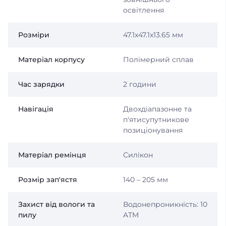
освітлення
Розміри
47.1x47.1x13.65 мм
Матеріал корпусу
Полімерний сплав
Час зарядки
2 години
Навігація
Двохдіапазонне та
п'ятисупутникове
позиціонування
Матеріал ремінця
Силікон
Розмір зап'ястя
140 – 205 мм
Захист від вологи та
Водонепроникність: 10
пилу
ATM