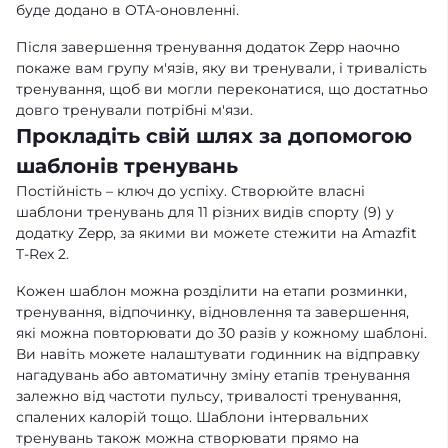
буде додано в OTA-оновленні.
Після завершення тренування додаток Zepp наочно
покаже вам групу м'язів, яку ви тренували, і тривалість
тренування, щоб ви могли переконатися, що достатньо
довго тренували потрібні м'язи.
Прокладіть свій шлях за допомогою
шаблонів тренувань
Постійність – ключ до успіху. Створюйте власні
шаблони тренувань для 11 різних видів спорту (9) у
додатку Zepp, за якими ви можете стежити на Amazfit
T-Rex 2.
Кожен шаблон можна розділити на етапи розминки,
тренування, відпочинку, відновлення та завершення,
які можна повторювати до 30 разів у кожному шаблоні.
Ви навіть можете налаштувати годинник на відправку
нагадувань або автоматичну зміну етапів тренування
залежно від частоти пульсу, тривалості тренування,
спалених калорій тощо. Шаблони інтервальних
тренувань також можна створювати прямо на